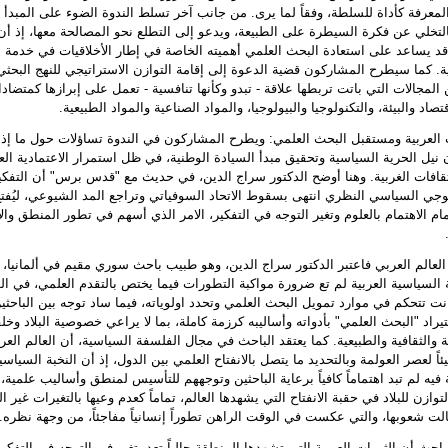
لمعرفة كأداة للسلطة، وفقاً لما يرى. من جانب آخر تسلط الندوة الضوء على المبدأ 
التخلي عن فكرة السيطرة على الطبيعة، ويدعو إلى التطلع نحو المصالحة معها، إذ أن
قد يساعد على استعادة البحث العلمي أهميته الخاصة في إطار الأخلاقيات في خدمة
ية. كما سيطرح المشاركون قضية الدعوة إلى إقامة التوازن الاستراتيجي للنهج البحثي
المجالات التي باتت تربطها علاقة - تبدو وكأنها تنافسية - تعمل على إبرازها كمتضاد
تصاد والبيئة، والتكنولوجيا والبيولوجيا، والمواد الصناعية والمواد الطبيعية.
 العربية ومستقبل البحث العلمي: ويطرح المشاركون في الندوة تساؤلات حول ما إذا
ن نيل الحرية السياسية وتحقيق مبدأ السيادة الوطنية، في ظل استمرار الاعتمادية الع
قافات الغربية. وهنا أوضح الدكتور سراج الدين، في حديث مع "قدس برس" أن التفكي
لوجي السياسي النظري انتهى بسقوط الاتحاد السوفياتي وتراجع المد الشيوعي، ليُفت
مام الاهتمام بالعلوم وتغير التوجه في التفكير، الامر الذي أسهم في تطور المنطق وا
العالم العربي فاعتبر الدكتور سراج الدين، وهو طبيب باحث سوري مقيم في ألمانيا، 
 السياسية العربية لم تع ضرورة مواكبة التطورات فيما يختص بالتقدم العلمي، في ا
نت تتحكم في موارد تمويل البحث العلمي وتحدد اولوياته، فيما ساد توجه بين الباحثي
يراد "البحث العلمي" بأدواته وأساليبه كرزمة كاملة، بما لا يراعي خصوصية البلاد وخلف
ية والثقافية والطبيعية. كما يعتقد الباحث في مجال الفلسفة السياسية، أن العالم العر
ئاً لعصر العولمة وبالتحديد ما يتصل بالانفتاح العلمي بين الدول، إذ أن النخبة السياسي
 فيه لم تبد اهتماماً كافياً برعاية الباحثين وتوجههم للتأسيس لمنطق وأساليب علمية، 
وازن للبلاد في حقبة الانفتاح التي يشهدها العالم، تماماً كعدم وعيها بالتغيرات غير ال
لت شعوبها، والتي عكست في الوقت الراهن تطوراً إنسانياً مفاجئاً، من وجهة نظره.
باحث أن الثورات العربية التي تشهدها المنطقة حالياً تعد بتغير في التوجه في التفكي