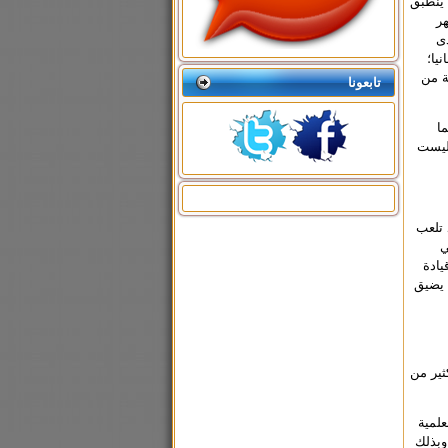
 ينطبق
ر
دى
يا؛
ة من
تابعونا
ا
 ليست
 تلعب
ي
يادة
قد يضيق
ثير من
علمية
وبذلك