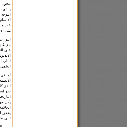
تتحول ا
ينادي ب
التوجه 
الإنسان
عدد من 
مثل الاق
الثورات
بالإمكا
على الث
الأيديو
الباب أ
العلمي.
أما في 
الأنظمة
الذي كا
نحو است
التاريخ
يكن مهي
الحاكمة
يحقق الت
التي طا
ويرى ال