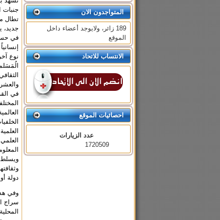
تشهد بد
جنبات ا
المتواجدون الان
تطال مخ
189 زائر، ولايوجد أعضاء داخل
جديد، ي
الموقع
في حساب
إنسانيا
الانتساب للاتحاد
نوع آخر
الُمَسَ
الثقافي
والعشري
في القر
المختلف
العالمي
احصائيات الموقع
الخلفيا
العلمية
عدد الزيارات
العلمي 
1720509
المعلوم
ويسلط ا
وثقافته
دولة أو
وفي هذا
سراج ال
المحلية 