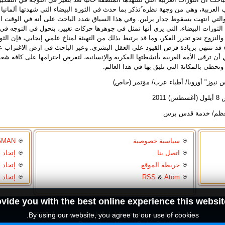
العربية، وهي من وجهة نظره ُتذكر بما حدث في الثورة البيضاء التي شهدتها ألمانيا 
19، والتي انتهت بسقوط جدار برلين. وفي هذا السياق شدد الباحث على أنه في الوقت ا
 الثورات البيضاء، التي يرى أنها تمثل في جوهرها حركات تغيير، بتحول في التوجه في
 والنزوح نحو تحرر الفكر، وما قد يرتبط بذلك من التهيئة لمناخ علمي إيجابي، فإن الث
 قد تنتهي بزيادة فرض القيود على العقل البشري. وعبر الباحث في ارض الاغتراب 
 أن ترقى الأمة العربية بأنشطتها الفكرية والإنسانية، لتفرض احترامها على كافة شع
وتحظى بالمكانة التي تليق بها في هذا العالم.
نيوز" أوروبا/ أطباء عرب/ مؤتمر (خاص)
) 2011
العظم/ خدمة قدس برس
سياسية خصوصية
GMAN
اتصل بنا
إتحاد 
خريطة الموقع
إتحاد 
Atom
&
RSS
إتحاد 
ovide you with the best online experience this websit
جميع الحقوق محفوظة Arabmed اتحاد الاطباء العرب في اوروبا © 2026.
By using our website, you agree to our use of cookies.
Impressum
|
Datenschutzerklärung
|
Cookie-Richtlinie