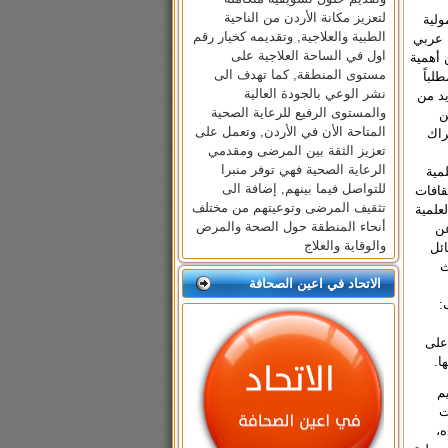
لتعزيز مكانة الأردن من الناحية
ولية
الطبية والعلاجية, وتقديمه كخيار رقم
خ عربي
اول في الساحة العلاجية على
 أهمية
مستوى المنطقة, كما تهدف الى
لباً
نشر الوعي بالجودة العالية
يد من
والمستوى الرفيع للرعاية الصحية
ن
المتاحة الأن في الأردن, وتعمل على
راك
تعزيز الثقة بين المرضى ومقدمي
الرعاية الصحية فهي توفر منبرا
مية
للتواصل فيما بينهم, إضافة الى
قافات
تثقيف المرضى وتوعيتهم من مختلف
علمية
أنحاء المنطقة حول الصحة والمرض
عن
والوقاية والعلاج
ائل
ث
الاتحاد في اعين الصحافة
:
على
ا.
م
ت
ه،