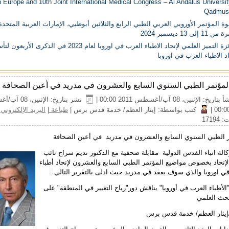
n Europe and 10th Joint International Medical Congress – Al Andalus Universit
Qadmus
ة المؤتمر الأوروبي العربي الطبي الرابع والثلاثين أبوظبي، الإمارات العربية المتحد
11 إلى 13 ديسمبر 2024
جائزة التميز العلمي لإتحاد الاطباء العرب في اوروبا لعام 2023 في الذكرى ا
د الاطباء العرب في اوروبا
لمؤتمر الطبي السنوي السابع والعشرون في مدريد في أعين الصحافة
بتاريخ: الإثنين، 08 آب/أغسطس 2011 00:00
|
نشر بتاريخ: الإثني
|
كتب بواسطة: إيثار العظم/ خدمة قدس برس
|
طباعة
|
البريد الإلكتروني
17194
 الطبي السنوي السابع والعشرون في مدريد في أعين الصحافة
الة انباء القدس الدولية مقابلة صحفية مع الدكتور نديم سراج نائب
إتحاد بخصوص مواضيع المؤتمر الطبي السابع والعشرون لإتحاد أطباء
ي اوروبا والذي سوف يعقد في مدريد حيث ادلى بالتقرير التالي :
الأطباء العرب في أوروبا" يناقش دور"رياح التغيير في المنطقة" على
بحث العلمي
إيثار العظم/ خدمة قدس برس