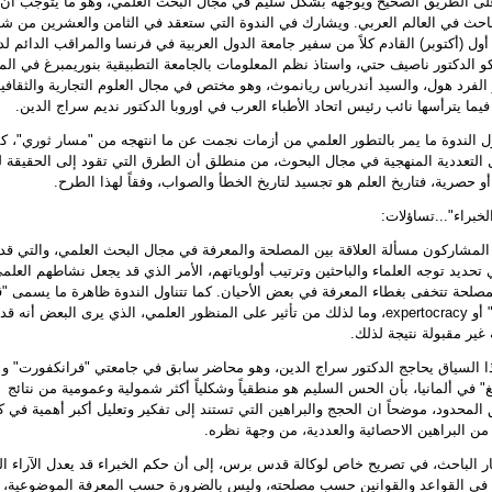
ى الطريق الصحيح ويوجهه بشكل سليم في مجال البحث العلمي، وهو ما يتوجب ان
احث في العالم العربي. ويشارك في الندوة التي ستعقد في الثامن والعشرين من شه
ول (أكتوبر) القادم كلاً من سفير جامعة الدول العربية في فرنسا والمراقب الدائم ل
و الدكتور ناصيف حتي، واستاذ نظم المعلومات بالجامعة التطبيقية بنوريمبرغ في المان
 الفرد هول، والسيد أندرياس ريانموث، وهو مختص في مجال العلوم التجارية والثقافي
، فيما يترأسها نائب رئيس اتحاد الأطباء العرب في اوروبا الدكتور نديم سراج الدين.
ل الندوة ما يمر بالتطور العلمي من أزمات نجمت عن ما انتهجه من "مسار ثوري"، كم
 التعددية المنهجية في مجال البحوث، من منطلق أن الطرق التي تقود إلى الحقيقة
و حصرية، فتاريخ العلم هو تجسيد لتاريخ الخطأ والصواب، وفقاً لهذا الطرح.
لخبراء"...تساؤلات:
لمشاركون مسألة العلاقة بين المصلحة والمعرفة في مجال البحث العلمي، والتي قد
ي تحديد توجه العلماء والباحثين وترتيب أولوياتهم، الأمر الذي قد يجعل نشاطهم العلم
 لمصلحة تتخفى بغطاء المعرفة في بعض الأحيان. كما تتناول الندوة ظاهرة ما يسمى "ق
الخبراء" أو expertocracy، وما لذلك من تأثير على المنظور العلمي، الذي يرى البعض أنه 
غير مقبولة نتيجة لذلك.
 السياق يحاجج الدكتور سراج الدين، وهو محاضر سابق في جامعتي "فرانكفورت" و
" في ألمانيا، بأن الحس السليم هو منطقياً وشكلياً أكثر شمولية وعمومية من نتائج
المحدود، موضحاً ان الحجج والبراهين التي تستند إلى تفكير وتعليل أكبر أهمية في ك
 من البراهين الاحصائية والعددية، من وجهة نظره.
ر الباحث، في تصريح خاص لوكالة قدس برس، إلى أن حكم الخبراء قد يعدل الآراء ال
ج في القواعد والقوانين حسب مصلحته، وليس بالضرورة حسب المعرفة الموضوعية، 