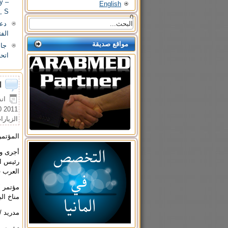
y –
English
, S
0
دعو
الفترة من 
مواقع صديقة
اتحا
ا
انشأ 
2011 00:00
الزيارات: 
المؤتمر
أجرى وك
رئيس ال
العرب ف
مؤتمر "
مناخ ال
مدريد /