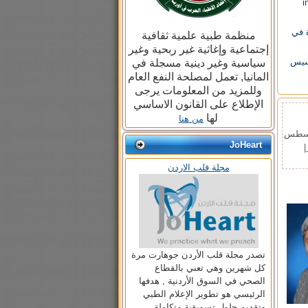
i
ة في
منظمة طبية علمية ثقافية
إجتماعية وإغاثية غير ربحية وغير
لأربعون لتأسيس
سياسية وغير دينية مسجلة في
المانيا, تعمل لمصلحة النفع العام
وللمزيد من المعلومات يرجى
الإطلاع على القانون الاساسي
لها
من هنا
ن، 08 آب/أغسطس
JoHeart
|
مجلة قلب الاردن
تصدر مجلة قلب الأردن جوهارت مرة
كل شهرين وهي تعني بالقطاع
الصحي في السوق الأردنية , هدفها
الرئيسي هو تطوير الإعلام الطبي
وتقديم حلول تسويقية متكاملة