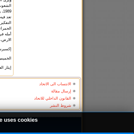
الشعوب 
89
تعد فيه
التفكير
الحمراء
أمله في
الارض، 
إكسبرس 
الخميس 8 أيلول (أغسطس
إيثار 
الانتساب الى الاتحاد
إرسال مقالة
القانون الداخلي للاتحاد
شروط النشر
e uses cookies.