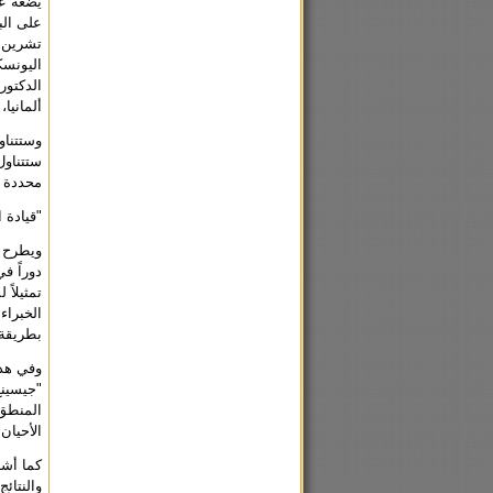
يضعه عل
على الب
تشرين أ
اليونسك
الدكتور
ألمانيا
وستتناو
ستتناول
محددة أ
"قيادة ا
ويطرح ا
دوراً ف
تمثيلاً
بطريقة 
وفي هذا
"جيسينغ
المنطق 
الأحيان
كما أشا
والنتائ