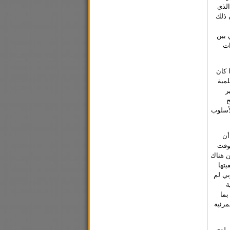
الذي
 ذلك
 بين
ات
 كان
لمية
ر
ح
لأسلوب
أن
لوقت
ن هناك
يتها
بي لم
ة
بما
مرئية
ر لدى