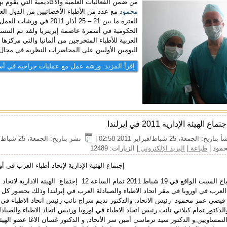
من ضمن الفعاليات العلمية والأكاديمية التي يقوم به
محمود
مع عدد من الأطباء الأخصائيين من الدول الع
الفترة ما بين 21 – 25 أذا
الحكومية في أسمرة عاصمة إيريتريا ولقد تم التنسي
العربية للأطباء المتخرجين من ألمانيا والتي مركز
اليومين الأوليين على المحاضرات النظرية في مج
اِقرأ المزيد: ورشة عمل مع عمليات جراحية في أس
جتماع الهيئة الإدارية 2011 في إيرلندا
بتاريخ: الجمعة، 25 شباط/فبراير 2011 02:58
|
نشر بتاريخ: الجمعة، 25 شباط/فبراير 2011 02:58
حمود
|
طباعة
|
البريد الإلكتروني
| الزيارات: 12489
إجتماع الهئية الإدارية لإنحاد أطباء العرب في أو
عقد صباح السبت الواقع في 19 شباط 2011 تمام الساعة 12 إجتماع الهيئة الادارية لاتحاد
 العرب في اوروبا في مقر اتحاد الاطباء والصيادلة العرب في إيرلندا وذلك بحضور كل
 فيضي عمر محمود رئيس الاتحاد, والدكتور نديم سراج نائب رئيس اتحاد الاطباء في
والدكتور تمام كيلاني نائب رئيس اتحاد الاطباء في اوروبا ورئيس اتحاد الاطباء والصيادل
لنمساويين,و الدكتور سيد ترماسي أمين سر الأتحاد, و الدكتور غسان الاغا عضو الهيئ