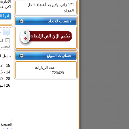
الاداري
171 زائر، ولايوجد أعضاء داخل
اكي عضو
الموقع
اِقرأ المز
الانتساب للاتحاد
ج
انشأ 
فيضي 
احصائيات الموقع
جدول الم
15 - 17 يوليو / تموز
عدد الزيارات
14 - 15 يوليو / تموز
1720429
28 - 30 اوكتوبر
26 ايلول - اكتوبر
الصفحة 2 من 2