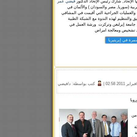
ا الإتحاد, شارك رئيس الإتحاد الدكتور
فيضي عمر
ربية (سوريا, مصر والسودان ) والألمان في
ر 2011 في ورشات العمل والعمليات الجراحية التي أقيمت في المشافي
ق والتنظيم لهذه الندوة مع الشبكة الطبية
ها جامعة إيرلنغن وتركزت ورشة العمل في
ال تشخيص ومعالجة امراض
مرة في إيريتيريا
|
كتب بواسطة: د/فيضي
روبا
 من
ة
ة