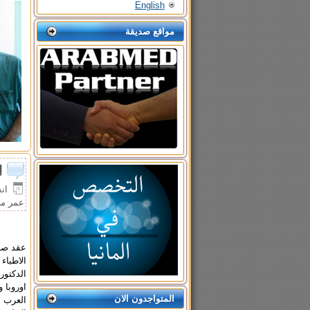
English
مواقع صديقة
إ
انشأ 
عمر م
الاطباء
الدكتور
اوروبا 
المتواجدون الان
العرب ا