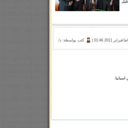
خليل
|
كتب بواسطة: د/