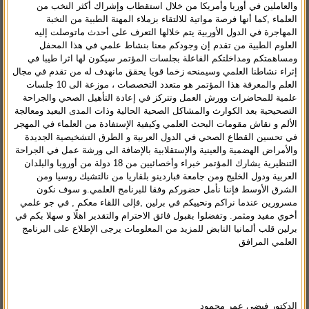
والعاملين في أوربا وأمريكا من خلال استقطاب وإشراك أكثر النخب من
العلماء ,كما أنها فرصة مواتية للالتقاء بزملاء المهنة الطبية من النخبة
المهاجرة في الدول الأوربية يتم خلالها التعرف على أحدث ماتوصلت إليه
العلوم الطبية من تقدم إن وجودكم معنا بنشاط علمي في هذا المحفل
ومساهمتكم ومداخلتكم الفاعلة بجلسات المؤتمر سيكون لها اثرا طيبا في
إثراء نشاطنا العلمي وسيمنحه زخما قويا يحقق مانهدف له من تقدم في مجال
العلم والمعرفة هذا المؤتمر هو متعدد التخصصات ، موزعة الى 10 جلسات
علمية للمحاضرات وورش العمل وتتركز في إعادة التأهيل الصحي والجراحة
التصحيحية بعد الكوارث والمشاكل الصحية الحالية وذات المدى البعيد ومعالجة
الألم و نقاش مقومات البحث العلمي وكيفية الإستفادة من العلماء في المهجر
في تحسين القطاع الصحي في الدول العربية و الطرق التشخيصية الجديدة
والأمراض الهضمية والعينية والإستقلابية بالإضافة الى ورشة عمل في الجراحة
التنظيرية يشارك المؤتمر خبراء وأخصائيين من 18 دولة من أوروبا والبلدان
العربية ودول الخليج ومن جامعة قباردينو بلقاريا من نالتشيك روسيا ومن
الشرق الأوسط فإننا نأمل حضوركم وفقا للبرنامج العلمي.و سوف نكون
مسرورين عندما نراكم ونحييكم في برلين ,فإلى اللقاء معكم , في جو علمي
أخوي مفيد ومثمر. وتفضلوا بقبول فائق الاحترام والتقدير اهلًا و سهلا بكم في
برلين قلب ألمانيا النابض للمزيد من المعلومات يرجى الإطلاع على البرنامج
العلمي المرافق
الدكتور فيضي عمر محمود