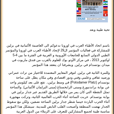
تحية طيبة وبعد
باسم اتحاد الأطباء العرب في اوروبا ندعوكم الى العاصمة الألمانية في برلين
للمشاركة في فعاليات المؤتمر ال29 لإتحاد الأطباء العرب في اوروبا والمؤتمر
الطبي الدولي السابع للجامعات الأوروبية و العربية في الفترة ما بين 4-5
اوكتوبر 2013 ، في مركز الأوتو بوك للعلوم بالقرب من فندق ماريوت في
ميدان بوتسدام في برلين, ويشرفنا ان ينعقد هذا المؤتمر
وللمرة الثانية في برلين, لتوفر المعايير المعتمدة للاختيار من تراث عمراني
ورصيد ثقافي وعلمي وفني ودور اقتصادي وفي مكان يطل على ساحة
بوتسدام (Potsdamer Platz) في وسط برلين،. تقع على بعد كيلومتر واحد
عن بوابة براندنبورغ ومبنى الرايخستاغ (مبنى البرلمان الألماني). والساحة
تمثل النقطة التي كان يمر من خلالها الطريق القديم عبر جدار برلين في
بوابة بوتسدام. خربت الساحة أثناء الحرب العالمية الثانية، وتركت مهجورة
أثناء الحرب الباردة حينما شطر جدار برلين الساحة نصفين، ولكن مع سقوط
الجدار نهضت المنطقة وأصبحت القلب النابض للمدينة. سيشكل هذا المؤتمر
مناسبة طيبة لجميع المشاركين للتعرف على الزملاء من الدول العربية