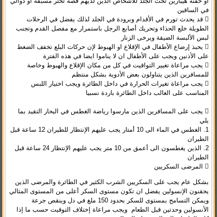
او حقنة هيبارين تحت الجلد للأشخاص الذين لديهم قصة تخثر مسبقة او دوالي
في الساقين
 قد يحدث تورم في الأقدام وبرودة في الجلد لذلك يفضل في الرحلات
الطويلة خلع الحذاء وتحريك أصابع الرجل باستمرار مع مفصل القدم وتجنب
لبس الألبسة الضيقة ويرخى الزنار
 يحبذ إرضاع الأطفال في الإقلاع او الهبوط لإن حركات البلع تخفف الضغط
على الأذنين ويجب على الأطفال ان لا يناموا ايضا في هذه الفترة
 يجب مراعاة تغيير التواقيت في كل من مكان الإقلاع والهبوط وخاصة
للمسافرين الذين يتناولون بعض الأدوية بشكل منتظم
 يجب مراعاة تغيرات الحرارة في داخل الطائرة ويجب اختيار اللبس
المناسب على الغالب داخل الطائرة باردة نسبيا
 يجب على المسافرين الذين مارسوا رياضة الغطس في البحار التقيد بما
يلي
1. الغطس في الماء الى 10 أمتار يجب عليهم الإنتظار للطيران 12 ساعة قبل
الطيران
2. الذين يغطسون الى أعمق من 10 متر يجب عليهم الإنتظار 24 ساعة قبل
الطيران

المرضى السكريين
بشكل عام يجب على السكريين الشرب الكثير في الطائرة والمرضى الذين
يحقنون الإنسولين يفضل ان تكون مستوى السكر أعلى من المستوى المثالي
ويمكن التسامح بمستوى للسكر بحدود 150 ملغ في دل وينقص جرعة
الأنسولين وحدتين قبل الطعام ويجب مراعاة إختلاف التوقيت حسب ما إذا