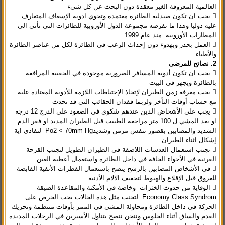
العالمية المعروفة الغير معقدة دون البحث عن كل شيء
 يجب ان تكون صيدلية الطائرة معتمدة وتحوي ادوية الإسعاف المتعارف
عليه دوليا وهذا ما تفرضه مجموعة الدول الأوروبية للطائرات التي تأتي الى
المطارات الأوروبية منذ عام 1999
 العمل بحذر وبهدوء دون إحداث الرعب في الطائرة لكل من عناصر الطائرة
والأطباء
2. نصائح للمرضى
 يجب ان تكون أدوية المسافر الضرورية موجودة في الحقيبة المرافقة
بالطائرة ويجهز في البيت
 يجب معرفة زمن الطيران لإتخاذ الإحتياطات اللازمة للأدوية المعتادة عليه
مع حساب أوقات التأخر ولربما فقدان الحقائب التي قد تحدث
 يجب على الأشخاض الذين عندهم شكوى في الصعود على الدرج 12 درجة
او بعد المشي ل 100 متر مراجعة الطبيب قبل الطيران المديد او فقر الدم
الشديد والمصابين بقصور تنفس مزمن وشديدPo2 < 70mm Hg لتفادي اية
إشكال اثناء الطيران
 تجنب استعمال العدسات اللاصقة في الطيران الطويل لتجنب القرحة
القرنية في الأجواء الجافة في داخل الطائرة واستعمال أغطية العين
 في الأشخاص المصابين بالرشح ينصح باستعمال القطرات الأنفية القابضة
للعروق قبل الإقلاع والهبوط لتخفيف الآلام الأذنية
 الوقاية من حدوث الخثرات وخاصة في الأمكنة والمقاعدة الضيقة
Economy Class Syndrom لتجنب مثل هذه الحالات يجب الحرص على
الحركة في داخل الطائرة ومحاولة المشي في الممر بأوقات منتظمة وتحريك
القدم والساق أثناء الجلوس وننحن ننصح بتناول الأسبرين في الرحلات المديدة