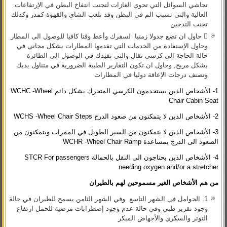
تحاشي السوائل التي تحوي الغازات لتجنب انتفاخ البطن في الإرتفاعات
العالية والتي تسبب الم في البطن وقد تلعب الشاي والقهوة كمدر وكذلك
تجنب التدخين
 حاول ان تضع جدولا زمنيا لسفرك وأعط وقتا كافيا للوصول الى المطار
وحاول الإستفادة من الخدمات التي تقدمها المطارات بشكل مجاني في
حالة الحاجة الى كرسي نقال والتي تفيدك في الوصول الى الطائرة
بشكل مريح, وحاول ان تكون التقارير الطبية الضرورية في متناول يديك
وتصنف درجات الإعاقة دوليا في المطارات
1- الأشخاص الذين يستخدمون الكرسي المتحرك بشكل دائم WCHC -Wheel
Chair Cabin Seat
2- الأشخاص الذين لا يتمكنون من صعود الدرج WCHS -Wheel Chair Steps
3- الأشخاص الذين لا يتمكنون من السير الطويل في الممرات ويتمكنون من
الصعود الى الدرج بمساعدة WCHR -Wheel Chair Ramp
4- الأشخاص الذين يحتاجون الى النقل بالحمالة STCR For passengers
needing oxygen and/or a stretcher
من هم الأشخاص الغير مسموحين لهم بالطيران
1. الحوامل في الشهر التاسع وفي الشهر الثامن يسمح للطيران في حالة
وجود تقرير طبي وفي حالة عدم وجود إضطرابات مرضية للحمل ارتفاع
التوتر والسكري والأجهاض المبكر