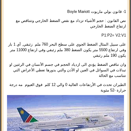
1- قانون بولي ماريوت Boyle Mariott
نص القانون : حجم الأشياء تزداد مع نقص الضغط الخارجي وتتناقص مع
ارتفاع الضغط الخارجي
P1:P2= V2:V1
على سبيل المثال الضغط الجوي على سطح البحر 760 ملم زئبقي, أي 1 بار
وفي ارتفاع 5500 متر يكون الضغط 380 ملم زئبقي وفي ارتفاع 11000 متر
يكون 190 ملم رئبقي
وان تناقص الضغط يؤدي الى ازدياد الحجم في جسم الأنسان في الرئتين او
تبدلات في السوائل في العين او الأذن والتي بدورها تعطي الأعراض التي
تتناسب مع الحالة
الطيران تحدث في الأرتفاعات العالية 0 والي 12 كلم فوق الغيوم مه درجة
حرارة -52 مئوية