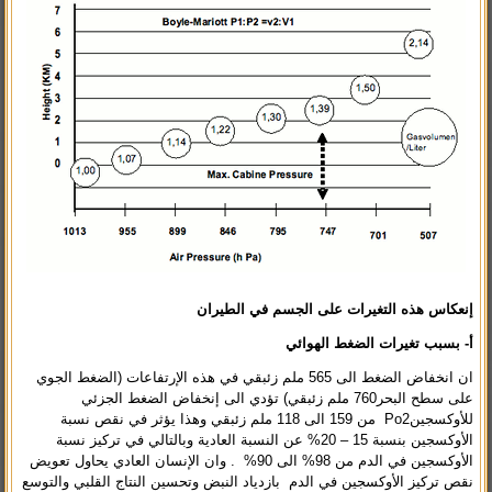
إ
نعكاس هذه التغيرات على الجسم
في الطيران
أ
-
بسبب تغيرات الضغط الهوائي
ان انخفاض الضغط الى 565 ملم زئبقي في هذه الإرتفاعات (الضغط الجوي
على سطح البحر760 ملم زئبقي) تؤدي الى إنخفاض الضغط الجزئي
للأوكسجينPo2 من 159 الى 118 ملم زئبقي وهذا يؤثر في نقص نسبة
الأوكسجين بنسبة 15 – 20% عن النسبة العادية وبالتالي في تركيز نسبة
الأوكسجين في الدم من 98% الى 90% . وان الإنسان العادي يحاول تعويض
نقص تركيز الأوكسجين في الدم بازدياد النبض وتحسين النتاج القلبي والتوسع