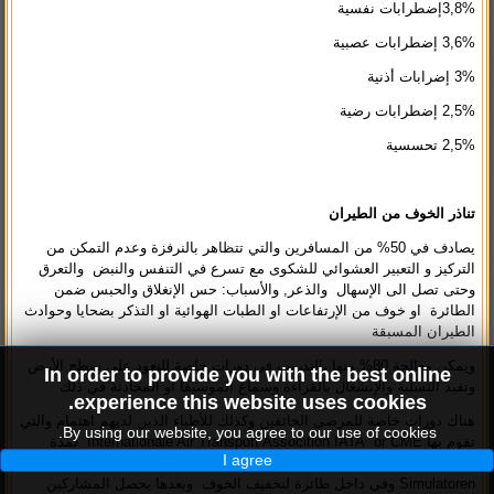
3,8%إضطرابات نفسية
3,6% إضطرابات عصبية
3% إضرابات أذنية
2,5% إضطرابات رضية
2,5% تحسسية
تناذر الخوف من الطيران
يصادف في 50% من المسافرين والتي تتظاهر بالنرفزة وعدم التمكن من
التركيز و التعبير العشوائي للشكوى مع تسرع في التنفس والنبض والتعرق
وحتى تصل الى الإسهال والذعر, والأسباب: حس الإنغلاق والحبس ضمن
الطائرة او خوف من الإرتفاعات او الطبات الهوائية او التذكر بضحايا وحوادث
الطيران المسبقة
ويمكن معالجة 80% منها بالتدريب في دورات خاصة للتعود على سطح الأرض
In order to provide you with the best online
وتفيد التسلية والإنشغال بالقراءة وسماع الموسيقا او المحادثة في ذلك
experience this website uses cookies.
هناك دورات خاصة للمرضى الخائفين وكذلك للأطباء الذين لديهم اهتمام والتي
By using our website, you agree to our use of cookies.
تقوم بها Internationale Air Transport Assocition IATA or CME لمدة
I agree
يومين والتي يتم التدريب فيها على نماذج طيران خاصة Full Motion
Simulatoren وفي داخل طائرة لتخفيف الخوف وبعدها يحصل المشاركين