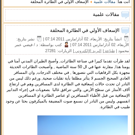
أنت هنا:
مقالات علمية
الإسعاف الأولي في الطائرة المحلقة
مقالات علمية
الإسعاف الأولي في الطائرة المحلقة
انشأ بتاريخ: الأربعاء، 02 آذار/مارس 2011 07:14
|
نشر بتاريخ:
الأربعاء، 02 آذار/مارس 2011 07:14
|
كتب بواسطة: د / فيضي عمر
محمود
|
طباعة
|
البريد الإلكتروني
| الزيارات: 27281
لقد طرأت تقدما كبيرا في صناعة الطائرات, وأصبح الطيران المدني آمنا في
يومنا هذا, مقارنة عنها في ال 50 سنة الماضية , وأصبحت الطائرات الحديثة
مجهزة بكل الرفاهيات التي نتصورها , في مختلف الدرجات, وان المسافر
العادي الصحيح الجسم لا يتأثر مطلقا بأية تقلبات صحية, ورغم ذلك ليس من
النادر ان تحدث حالات إسعافية في الطائرة لدى المسافرين وهم في ارتفاع
آلاف الأمتار عن سطح الأرض, والتي تترافق غالبا بصعوبات في إجراء التدابير
الإسعافية من قبل الأطباء المسافرين او عناصر الطائرة او المسافرين
انفسهم, وليس من النادر ان نسمع صوت المضيفة بالميكرفون بحثا عن وجود
طبيب في الطائرة.