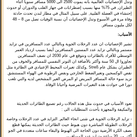
وتدل الإحصائيات العالمية بانه يموت 2500 الى 5000 مسافر سنويا أثناء
الطيران, في 75% منها بسبب إضطرابات في جهاز القلب والدوران أو حدوث
إحتشاء في العضلة القلبية, على سبيل المثال في مطار لندن تحدث حادثة
وفاة مرة في الأسبوع وتدل الإحصائيات أن نسبة الوفيات تصل من 8 – 48
لكل مليون مسافر.
الأسباب
:
تشير الإحصائيات ان عدد الرحلات الجوية وبالتالي عدد المسافرين في تزايد
مستمر وبالتالي تزايد عدد المسنين المسافرين أيضا بسبب ازدياد العمر
الوسطي للأفراد بالطائرات ونتوقع في
عام 2030 ان نصف المسافرين
تجاوزوا ال 50 سنة وأكثر بالأضافة ان التوتر النفسي للمسافر والخوف من
الطيران بشكل عام Streß ,وكذلك تغيرات المحيط الإعتيادي في الطائرة مثل
نقص الوكسجين وتغيرالضغط الخارجي ونقص الرطوبة في الهواء المستنشق
تزيد سوء حالة المسافر المريض او المرض الغير المشخص لديه والتي تلعب
دورا في حوادث هذه التغيرات المرضية وأحيانا الوفاة.
تعود الأسباب في حدوث مثل هذه الحالات رغم تصنيع الطائرات الحديثة
والمكيفة والمجهزة بأحدث المتطلبات الى :
- تزايد الرحلات الجوية في شتى انحاء العالم, التزايد في عدد الرحلات وخاصة
الرحلات الطويلة المباشرة دون هبوط حيث الطائرات الحديثة يمكنها قطع
نصف الكرة الأرضية دون الحاجة الى الهبوط والبقاء ساعات متعددة في الجو
أكثر من 20 ساعة وتزايد عدد المسافرين.