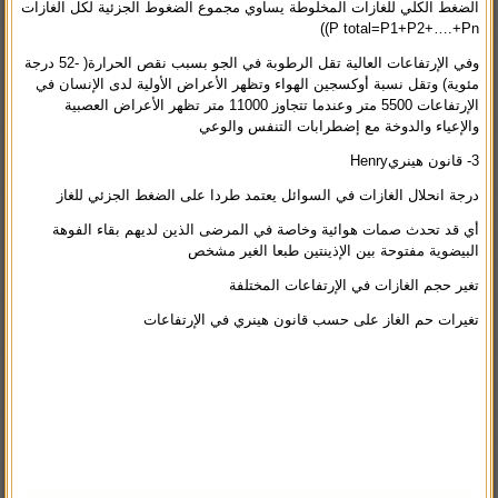
الضغط الكلي للغازات المخلوطة يساوي مجموع الضغوط الجزئية لكل الغازات
P total=P1+P2+….+Pn))
وفي الإرتفاعات العالية تقل الرطوبة في الجو بسبب نقص الحرارة( -52 درجة
مئوية) وتقل نسبة أوكسجين الهواء وتظهر الأعراض الأولية لدى الإنسان في
الإرتفاعات 5500 متر وعندما تتجاوز 11000 متر تظهر الأعراض العصبية
والإعياء والدوخة مع إضطرابات التنفس والوعي
3- قانون هينريHenry
درجة انحلال الغازات في السوائل يعتمد طردا على الضغط الجزئي للغاز
أي قد تحدث صمات هوائية وخاصة في المرضى الذين لديهم بقاء الفوهة
البيضوية مفتوحة بين الإذينتين طبعا الغير مشخص
تغير حجم الغازات في الإرتفاعات المختلفة
تغيرات حم الغاز على حسب قانون هينري في الإرتفاعات