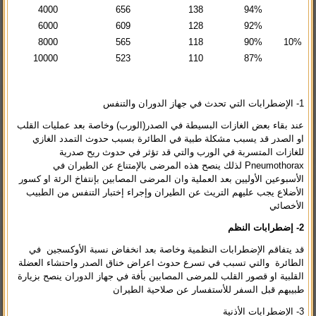
4000
656
138
94%
6000
609
128
92%
8000
565
118
90%
10%
10000
523
110
87%
1- الإضطرابات التي تحدث في جهاز الدوران والتنفس
عند بقاء بعض الغازات البسيطة في الصدر(الورب) وخاصة بعد عمليات القلب
او الصدر قد يسبب مشكلة طبية في الطائرة بسبب حدوث التمدد الغازي
للغازات المتسربة في الورب والتي قد تؤثر في حدوث ريح صدرية
Pneumothorax لذلك ينصح هذه المرضى بالإمتناع عن الطيران في
الأسبوعين الأوليين بعد العملية وان المرضى المصابين بإنتفاخ الرئة او كسور
الأضلاع يجب عليهم التريث عن الطيران وإجراء إختبار التنفس من الطبيب
الأخصائي
2-
إضطرابات النظم
قد يتفاقم الإضطرابات النظمية وخاصة بعد انخفاض نسبة الأوكسجين في
الطائرة والتي تسبب في تسرع حدوث اعراض خناق الصدر واحتشاء العضلة
القلبية او قصور القلب للمرضى المصابين بأفة في جهاز الدوران ينصح بزيارة
طبيبهم قبل السفر للأستفسار عن صلاحية الطيران
3- الإضطرابات الأذنية