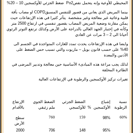
المحيطي للأوعية وإنه يتحمل نقصPo2 ضغط الجزئي للأوكسجين 10 – 20%
بينما المريض الذي يعاني من قصور للتنفس المسبقCOPD او مصاب بآفة
قلبية وعائية غير معالجة وغير مشخصة يتأثر كثيرا في هذه الإرتفاعات حيث
يمكن مقارنة وضعية المريض المصاب بقصور تنفسي في ارتفاع 2500 متر
وكأنه في إختبار الجهد العالي بالدراجة على الأرض وكذلك ترتفع التوتر الرئوي
أحيانا الى 2 – 3 مرات عن العادي
وايضا في هذه الإرتفاعات يحدث تمدد للغازات المتواجدة في الجسم الى
40% على حسب قانون بويل – ماريوت والتي تسبب حس الضغط على
الأذنين والمعدة
لذلك يجب مراعة هذه المبادىء الأساسية حين معالجة وتدبير المرضى في
الطائرة المحلقة
تغيرات تركيز الأوكسجين والرطوبة في الإرتفاعات العالية
نسبة
إشباع
الضغط الجزئي
الضغط الجوي
الإرتفاع
الرطوبة
الأوكسجين %
للأوكسجي
ملم زئبقي
بالأقدام
760
159
60%
98%
سطح
الأرض
2000
706
148
95%