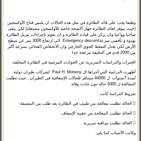
وطبعا يجب على قائد الطائرة في مثل هذه الحالات ان يلبس قناع الأوكسجين
(حيث يتوفر لقائد الطائرة جهاز أكسجة خاصة للأوكسجين مستقله) لكي يبقى
صاحيا وواعيا وان يركز على قيادة الطائرة و ان يقوم بإجراءات تنزيل الطائرة
بهدوء و بأقصى سرعةEmergency descent الى ارتفاع 3000 متر عن سطح
الأرض لكي يعدل الضغط الجوي الخارجي وان الأنخفاض الفجائي بسرعة أكثر
من 2000 قدم في الدقيقة مزعجة جدا
الخبرات والدراسات السريرية عن الحوادث المرضية في الطائرة المحلقة:
أظهرت الدراسة التي أجراها ال Paul H. Mohony لشركات طيران دولية
لمدة 7سنوات ل 44000 مسافر للحالات الإسعافية في الطيران , حيث تطلبت
المعالجة ل 5000 حالة دون حادث وفاة
شروط الدراسة كانت :
 الحالة تطلبت معالجة من طبيب في الطائرة بعد طلب من المضيفة
 الحالة تطلبت المعالجة من حقيبة الإسعاف
 الحالة تطلبت مراقبة سريرية
وكانت الأسباب كما يلي: