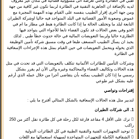
طبي في الطائرة والتي تعرضه الى مسؤولية قضائية في مكان غير معروف
لديه بالإضافة ان الجاهزية التقنية في الطائرة لربما تكون غير كافية من جهة
ومن جهة أخرى إقرار الطبيب بنفسه على القيام بهذه المهمة المجبرة مع
غموض وصعوبة الأمور القضائية في البلد المتواجد فيه حاليا اوشركة الطيران
التابعة لبلد ما وتختلف الحالة ما إذا كانت الطائرة هبط في مطار ما ام في
الجو وفي بعض الحالات قد تكون القضاء تابعا للأجواء التي يتواجد فيها
الطارىء حاليا ولربما التعويضات المالية في حالة حدوث خطأ طبي , لذلك
يجبذ ان يسأل الطبيب المسعف طبعا في وقت مسبق شركة تأمين الوظيفة
الذي يخوله ويتحمل التعويضات في حين القيام بمثل هذه الإجراءات الإسعافية
في الطائرة
وشركات التأمين للطائرات الألمانية تتكلف بالتعويضات التي قد تحدث في مثل
هذه الحالات وتكاليف القضاء والمحاكمة وغيره.والى الأن لم يقرر بشكل
رسمي ما إذا كان الطبيب يمكنه بأن يتقاضى أجرا من خلال عمله الذي أرغم
عليه بشكل غير طوعي
إقتراحات وتواصي
لتدبير مثل هذه الحالات الإسعافية بالشكل المثالي أقترح ما يلي :
1. الى شركات الطيران
 ترك على الأقل 4 مقاعد فارغة لكل رحلة في كل طائرة تقل أكثر من 250
راكب
 توحيد التجهيزات الفنية والتقنية الطبية في كل الطائرات الدولية
 الشفافية الكاملة للتجهيزات المتواجدة لسهولة استعمالها مع اللغات