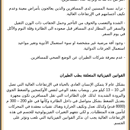
- تزايد نسبة المسنين لدى المسافرين والذين يعالجون بأمراض معينة وعدم
تكيف أجسامهم في الإرتفاعات العالية.
- الشدة والتعصب والخوف من التأخير وحمل الحقائب ذات الوزن الثقيل
والسفر الى المطار لدى المسافر قبل صعوده الى الطائرة وقلة النوم والأكل
في يوم السفر.
- وجود آفة مرضية غير مشخصة او سوء استعمال الأدوية وتغير مواعيد
استعمال الجرعات الدوائية.
- عدم معرفة شركات الطيران عن الوضع الصحي للمسافرين.
القوانين الفيزيائية
المتعلقة بطب الطيران
بشكل عام لا يتمكن الإنسان العادي بالحياة في الإرتفاعات العالية التي تصل
الى 10 – 13 كيلو متر , ويصاب بفقد الوعي لنقص الأوكسجين والضغط الجوي
والبرودة الشديدة لذلك فإن الطائرات التي تقل المسافرين تكون مجهزة
بتعديل الضغط بشكل متواصل في داخل الطائرة وكأنها في علو 200 – 300 م
(8000 قدم) وكذلك تعدل وتكيف الحرارة وهناك تقنيات معقدة في المحركات
لتأمين هذه المتطلبات, و لكي نتفهم التغيرات الفيزيولوجية للجسم في هذه
الإرتفاعات العالية يجب ان نذكر القوانين الفيزيائية التي تلعب وتؤثر على
الجسم.