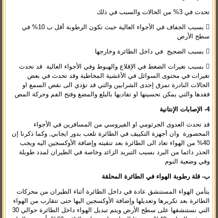
تحدث في 3% من الحالات والسبب في ذلك
 بسبب الجفاف في الأجواء العالية حيث تكون الرطوبة أقل ب 10% في
سطح الأرض
 بسبب الضجيج في داخل الطائرة وخارجها
 بسبب تغيرات الضغط في الإقلاع والهبوط وفي الأجواء العالية قد تحدث
تغيرات في محتوى السوائل في الأغشية المخاطية وقد تحدث في بعض
الحالات النادرة تمزق إحدى الشرايين والتي قد تؤدي الى نقص السمع او
فقدها والتي يمكن تحسينها او تفاديها بالبلع والمضغ وفتح الفم وحركة المص
4-
الإصابات الإنتانية
قد تحدث العدوى الجرثومي او الفيروسي من المسافرين في الأجواء
المحصورة وان أجهزة التكييف في الطائرة تلعب بدور ايجابي, وكما ذكرنا إن
40% من الهواء تعاد الى الطائرة بعد تنقيته وإضافة الأوكسجين اليه ويجب
الحذر دائما من البرد بسبب التبريد الزائد وخاصة في الطيران لمدد طويلة
وفي وضعية النوم
ب
-
قلة رطوبة الهواء في الطائرة المحلقة
يتأمن الهواء المستنشق عادة في داخل الطائرة أثناء الطيران من محركات
الطائرة بعد تكريرها وتعديلها وإضافة الأوكسجين اليها حتى تتقارب من الهواء
التي نستنشقها على سطح الأرض ويتم تبديل الهواء داخل الطائرة حوالي 30