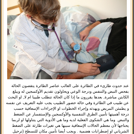
عند حدوث طارىء في الطائرة على الغالب عناصر الطائرة يتقصون الحالة
بفحص النبض والتنفس ودرجة الوعي ويحاولون تقديم الأوكسجين له ويبلغ
الكابتن مباشرة, بعدها يقررون ما إذا كان الحالة تتطلب طبيبا ام لا, او البحث
عن طبيب في الطائرة وفي حالة حضور الطبيب يجب عليه التعريف عن نفسه
و يطمئن المريض ويهدئه وإجراء الخطوات او الإجراءات الإسعافية حسب
درجة أهميتها تأمين الطرق التنفسية والأوكسجين والإستفسار عن الضغط
والنبض وما هي الشكوى الفعلية لديه وما هي الأدوية التي يتناولها او لربما
يحتاجها لأن معظم الحالات الإسعافية سببها هي تغيرات طارئة على الضغط
الشرياني او إضطرابات هضمية . ويجب أيضا تأمين مكان للتسطح (ترحيل