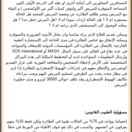
المسافرين المجاورين الى أمكنة أخرى او نقله الى الدرجة الأولى لكون
المساحة المتوفرة للمريض أكبر ولتوفر كميات أكبر من الأوكسجين ) و البقاء
مع المريض ويخبر طاقم الطائرة عن وضعية المريض الصحية هل الحالة
مستقرة ام لا ؟ هل الحالة ازدات سوءا ام لا ؟هل المرض خطر جدا ؟ هل
يمكنه الوصول الى المستشفى الذي يرغبه ام لا ؟
ويمكن تقديم العلاج الذي يراه مناسبا وان يختار الأدوية الضرورية والمتوفرة
ويمكنه الإتفاق مع عناصر الطائرة في مدى الحاجة الى الإستشارة الطبية
الخارجية بالإتصال من الطائرة الى المؤسسات الدولية للإسعاف والمتواجد
في عدة بقاع في العالم على سبيل المثال MASH أو SOS International
وإرسال المعلومات المتواجدة لديه أو التخطيط لاسلكيا الى هذه المراكز
المتخصصة على الأرض لإعطاء التشخيص والمعالجة الفورية على غرار الفيديو
كونفيرنس والإتفاق معهم في إجراءات الهبوط الإضطراري للطائرة إذا لزم
في مطار محدد يحدد من الطرفين لتسليم المريض اليهم ويجب مراعاة
تكاليف الهبوط الإضطراري وقد تكلف حوالي 36500 اويرو و مدى خطورة
المريض
مسؤولية الطبيب القانوني
:
إحصائيا يتواجد في 75% من الحالات طبيبا في الطائرة ولكن فقط 33% منهم
يعرفون عن أنفسهم والسبب في ذلك هو خوف الأطباء من التورط في خطأ