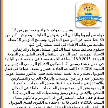
يشارك المؤتمر خبراء وأخصائيين من 12
دولة من أوروبا والبلدان العربية ودول الخليج سيقدم فيه اكثر من
35 بحثا علميا في المواضيع المذكورة وسيمنح المؤتمر 19 نقطة
تعليمية من نقابة الأطباء في فيننا للمشاركين فيها
سيقوم محافظ مدينة فيينا الدكتور ميشيل هويبل والبرلماني
الاستاذ المهندس عمر الراوي باستقبال الوفد الطبي يوم الجمعة
الموافق 16.9.2016 الساعة الثامنة مساء في مطعم قصر البلدية
في حفل عشاء رسمي, كما سيكون الإفتتاح الرسمي للمؤتمر يوم
السبت 17.9.2016الساعة الحادية عشر والنصف صباحا في فندق
المودول تحت رعاية السيد عمدة بلدية فيينا الدكتور ميشيل هويبل
وبحضور عدد وافر من الزميلات والزملاء العرب والنمساويين
والأساتذة في جامعة مدينة فيينا وبعض المنظمات الحكومية
الرسمية وغير الرسمية وبعض المنظمات العاملة في المجال
الصحي والإغاثي وبعض رموز وشخصيات الجالية العربية كما
سيقام حفل ختامي للمشاركين في المؤتمر وعائلاتهم مساء
السبت 17.9.2016في قاعة الأحتفالات الكبرى لفندق المودول
الساعة الثامنة مساء يتخلله حفل عشاء رسمي توزع بعده