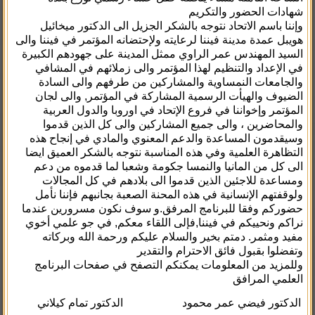
شهادات الحضور والتكريم
وإننا باسم الاتحاد نتوجه بالشكر الجزيل الى الدكتور ميخائيل
هويبل عمدة مدينة فيننا لرعايته ولإحتضانه المؤتمر في فيننا والى
السيد المهندس عمر الراوي ممثل المدينة على جهودهم الكبيرة
في الإعداد والتنظيم لهذا المؤتمر والى زملائهم في المشافي
والجامعات النمساوية والمشاركين من طرفهم والى السادة
الضيوف والهيأت الرسمية المشاركة في المؤتمر, والى لجان
المؤتمر وإخواننا في فروع الإتحاد في اوروبا والدول العربية
والمحاضرين ، والى جميع المشاركين والى كل الذين قدموا
وسيقدمون المساعدة والدعم المعنوي والمادي في إنجاح هذه
التظاهرة العلمية وفي هذه المناسبة نتوجه بالشكر العميق ايضا
الى كل من المانيا والنمسا جكومة وشعبا لما قدموه من دعم
ومساعدة للاجئين الذين قدموا الى بلادهم في كل المجالات
ولوقفتهم الإنسانية في هذه المحنة الصعبة بجانبهم فإننا نأمل
حضوركم وفقا للبرنامج المرفق.و سوف نكون مسرورين عندما
نراكم ونحييكم في فيننا,فإلى اللقاء معكم, في جو علمي أخوي
مفيد ومثمر. دمتم بخير والسلام عليكم ورحمة الله وبركاته
وتفضلوا بقبول فائق الاحترام والتقدير
وللمزيد من المعلومات يمكنكم التصفح في صفحات البرنامج
العلمي المرافق
الدكتور فيضي عمر محمود
الدكتور تمام كيلاني