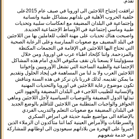
تقدم.
ترافقت إجتياح اللاجئين الى اوروبا في صيف عام 2015على
خلفية الحروب الأهلية في بلدانهم بمشاكل طبية وانسانية
وإجتماعية في البلدان المضيفة مع انعكاسات سلبية وتحديات
طبية ومأسي إجتماعية في الأوساط الإجتماعية الجديدة,
واصبحت هناك تحديات على مهنة الطب للعاملين بها من اللاجئين
في البلد المضيف مع صعوبات الممارسة وعلى الرعاية الصحية
التي تحتاج اليها اللاجئين في الإقامة في التجمعات المكتظة
والمزدحمة, واننا كإتحاد اطباء عرب في اوروبا, ومن خلال
مسؤوليتنا لا يسعنا بان نقف مكتوفي الأيدي امام هذه المشاكل
الإجتماعية والطبية الساخنة التي تشغل الأوروبيين وإخواننا
اللاجئين العرب ولا بد لنا من المساهمة في إيجاد الحلول وتقديم
ما يمكن تقديمه. لذلك قررنا بان نركز في هذه السنة ونناقش
تكون موضوع رعاية اللاجئين في اوروبا والتحديات المهنية
والإنسانية للطبيب اللاجىء في البلدان المضيفة والجهود التي
تبذلها الدول المضيفة والتوصيات السياسية لأجل اللاجئين وماهي
الحوافز والواجبات المتطلبة من اللاجئين للتأقلم بالوضع الجديد
في البلدان المضيفة مع صعوبات التعلم والتدريب الفردي
بالإضافة الى مواضيع طبية حديثة في امراض السكري
والسرطانات والأمراض العينية كما اننا متأكدون ان الزملاء الذين
أجبروا على الهجرة من بلادانهم سيعودون الى اوطانهم للمشاركة
في خدمة شعوبهم